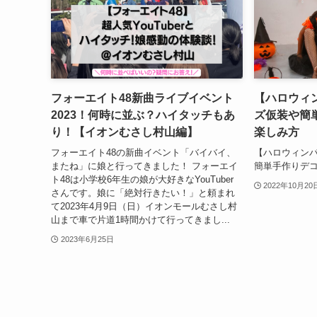
フォーエイト48新曲ライブイベント
【ハロウィン
2023！何時に並ぶ？ハイタッチもあ
ズ仮装や簡
り！【イオンむさし村山編】
楽しみ方
フォーエイト48の新曲イベント「バイバイ、
【ハロウィンパ
またね」に娘と行ってきました！ フォーエイ
簡単手作りデ
ト48は小学校6年生の娘が大好きなYouTuber
2022年10月20
さんです。娘に「絶対行きたい！」と頼まれ
て2023年4月9日（日）イオンモールむさし村
山まで車で片道1時間かけて行ってきまし...
2023年6月25日