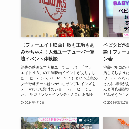
【フォーエイト映画】歌も主演もあ
ベビタピ池
みかちゃん！人気ユーチューバー登
談！フォー
壇イベント体験談
ン会
池袋の映画館で人気ユーチューバー「フォー
池袋パルコのベビ
エイト４８」の主演映画イベントがありまし
店してしまうた
た！ ヒロインズ（HEROINES）という広島の
ワールドへ行っ
女子野球チームはつかいちサンブレインズを
さんに興味が
テーマにした野球のショートムービーでし
んと写真撮影
た。 池袋サンシャインシティ入口にある映...
混みそうだしど
2024年4月7日
2024年3月17日
イベント