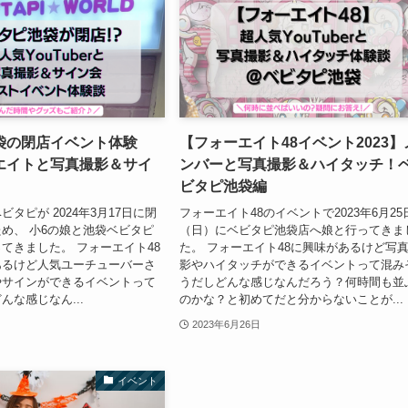
袋の閉店イベント体験
【フォーエイト48イベント2023】
エイトと写真撮影＆サイ
ンバーと写真撮影＆ハイタッチ！
ビタピ池袋編
タピが 2024年3月17日に閉
フォーエイト48のイベントで2023年6月25
め、 小6の娘と池袋ベビタピ
（日）にベビタピ池袋店へ娘と行ってきま
てきました。 フォーエイト48
た。 フォーエイト48に興味があるけど写
あるけど人気ユーチューバーさ
影やハイタッチができるイベントって混み
やサインができるイベントって
うだしどんな感じなんだろう？何時間も並
んな感じなん...
のかな？と初めてだと分からないことが...
2023年6月26日
イベント